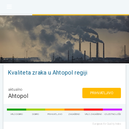
Kvaliteta zraka u Ahtopol regiji
aktualno
PRIHVATLJIVO
Ahtopol
VRLO DOBRO
DOBRO
PRIHVATLJIVO
ZAGAĐENO
VRLO ZAGAĐENO
IZUZETNO LOŠE
European Air Quality Index