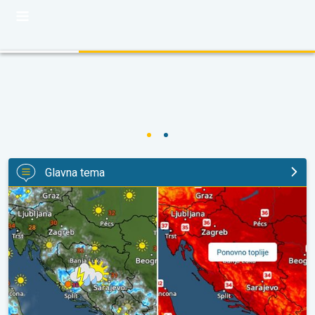
Glavna tema
Pljuskovi ponegdje, od nedjelje preko 35°C. Stabilnija iduća dva 