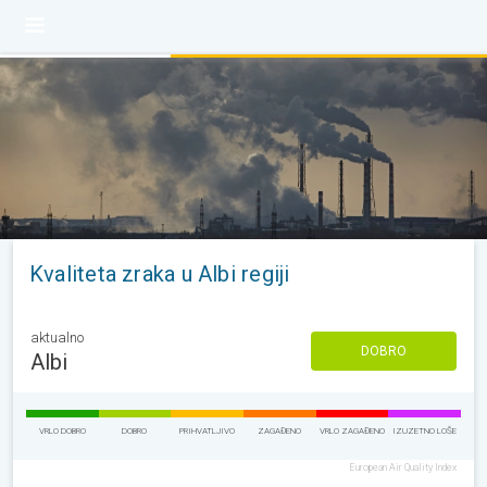
Kvaliteta zraka u Albi regiji
aktualno
DOBRO
Albi
VRLO DOBRO
DOBRO
PRIHVATLJIVO
ZAGAĐENO
VRLO ZAGAĐENO
IZUZETNO LOŠE
European Air Quality Index