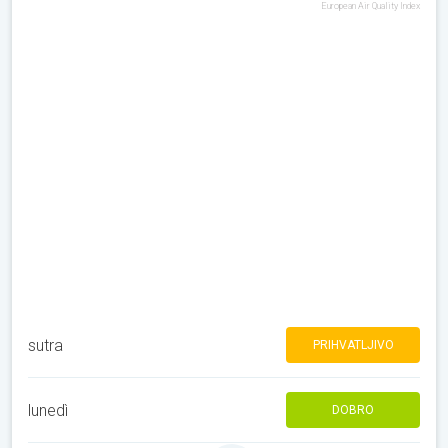
European Air Quality Index
sutra
PRIHVATLJIVO
lunedì
DOBRO