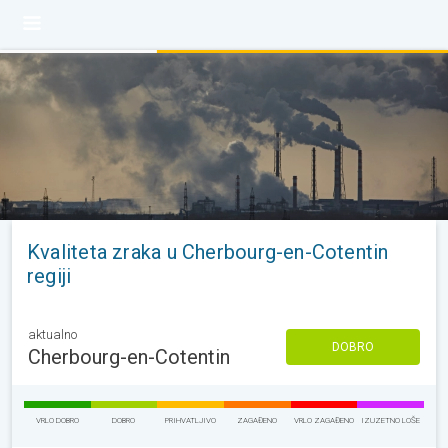
Kvaliteta zraka u Cherbourg-en-Cotentin
regiji
aktualno
DOBRO
Cherbourg-en-Cotentin
VRLO DOBRO
DOBRO
PRIHVATLJIVO
ZAGAĐENO
VRLO ZAGAĐENO
IZUZETNO LOŠE