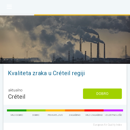
Kvaliteta zraka u Créteil regiji
aktualno
DOBRO
Créteil
VRLO DOBRO
DOBRO
PRIHVATLJIVO
ZAGAĐENO
VRLO ZAGAĐENO
IZUZETNO LOŠE
European Air Quality Index