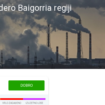
ero Baigorria regiji
DOBRO
VRLO ZAGAĐENO
IZUZETNO LOŠE