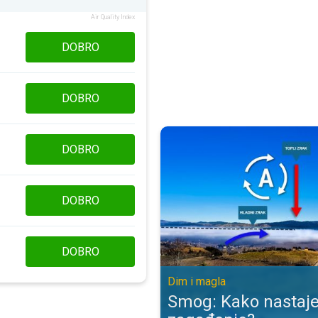
Air Quality Index
DOBRO
DOBRO
Smog: Kako nastaje opasno zagađ
DOBRO
DOBRO
DOBRO
Dim i magla
Smog: Kako nastaj