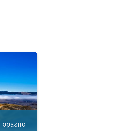
enje?. Dim i magla. . .
e opasno