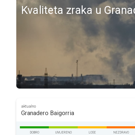
Kvaliteta zraka u Granad
aktualno
Granadero Baigorria
DOBRO
UMJERENO
LOŠE
NEZDRAVO