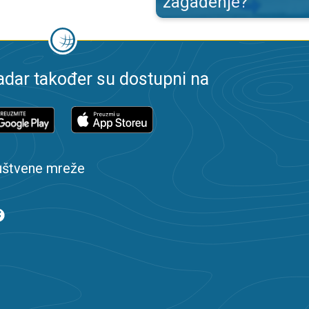
zagađenje?
dar također su dostupni na
uštvene mreže