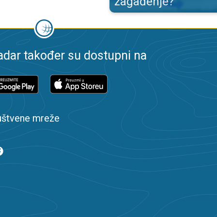
zagađenje?
dar također su dostupni na
uštvene mreže