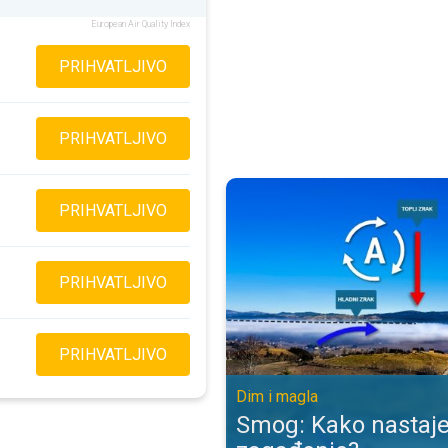
European Air Quality Index
PRIHVATLJIVO
PRIHVATLJIVO
Smog: Kako nastaje opasno zagađ
PRIHVATLJIVO
PRIHVATLJIVO
PRIHVATLJIVO
Dim i magla
Smog: Kako nastaj