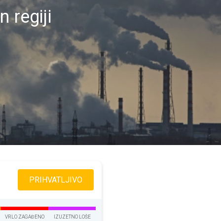
 regiji
PRIHVATLJIVO
VRLO ZAGAĐENO
IZUZETNO LOŠE