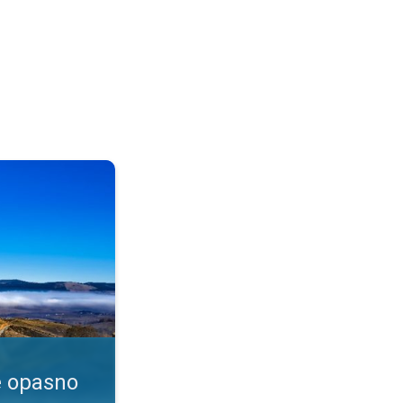
enje?. Dim i magla. . .
e opasno