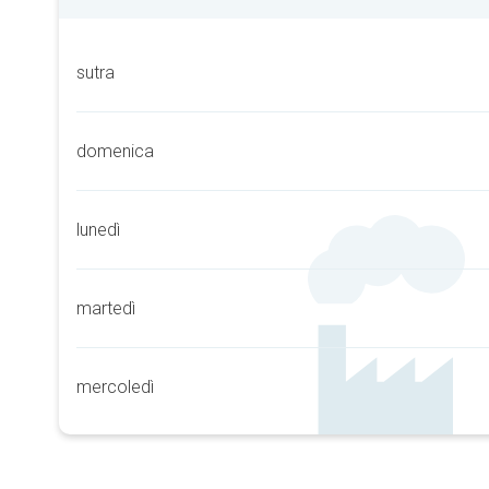
sutra
domenica
lunedì
martedì
mercoledì