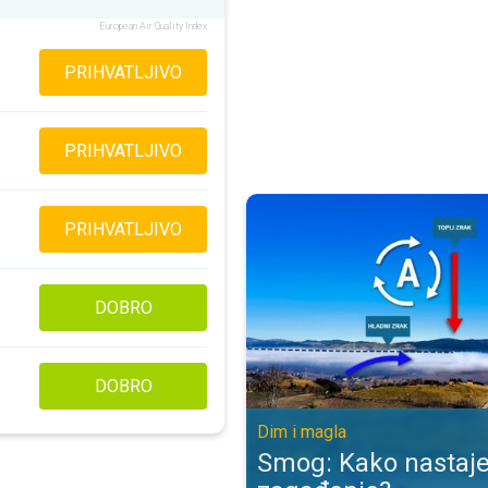
European Air Quality Index
PRIHVATLJIVO
PRIHVATLJIVO
Smog: Kako nastaje opasno zagađ
PRIHVATLJIVO
DOBRO
DOBRO
Dim i magla
Smog: Kako nastaj