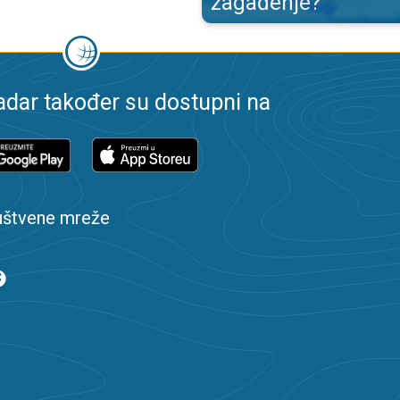
zagađenje?
dar također su dostupni na
uštvene mreže