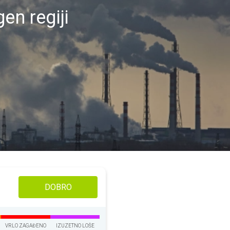
en regiji
DOBRO
VRLO ZAGAĐENO
IZUZETNO LOŠE