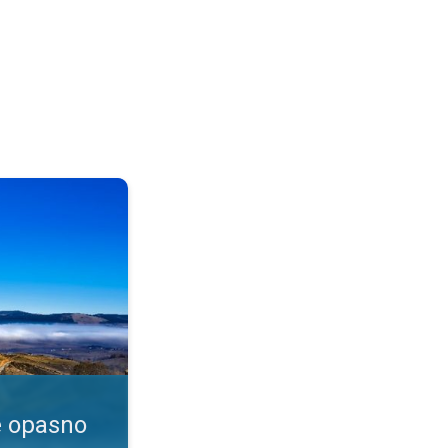
enje?. Dim i magla. . .
e opasno