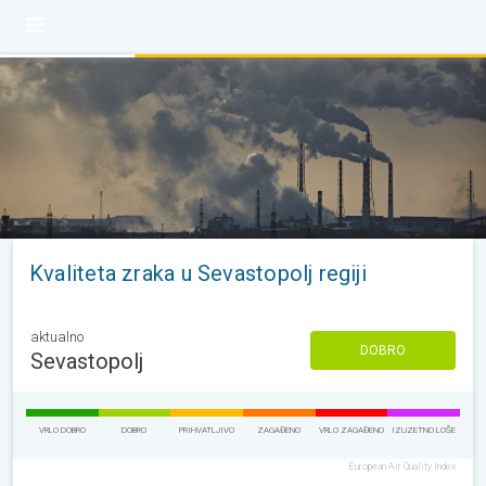
Kvaliteta zraka u Sevastopolj regiji
aktualno
DOBRO
Sevastopolj
VRLO DOBRO
DOBRO
PRIHVATLJIVO
ZAGAĐENO
VRLO ZAGAĐENO
IZUZETNO LOŠE
European Air Quality Index