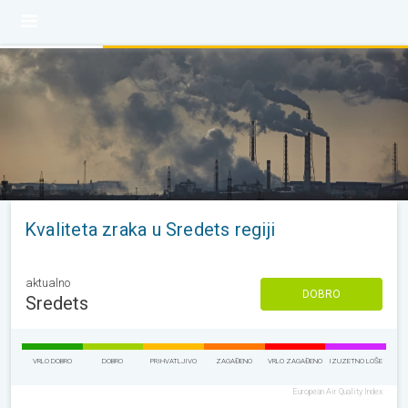
Kvaliteta zraka u Sredets regiji
aktualno
DOBRO
Sredets
VRLO DOBRO
DOBRO
PRIHVATLJIVO
ZAGAĐENO
VRLO ZAGAĐENO
IZUZETNO LOŠE
European Air Quality Index