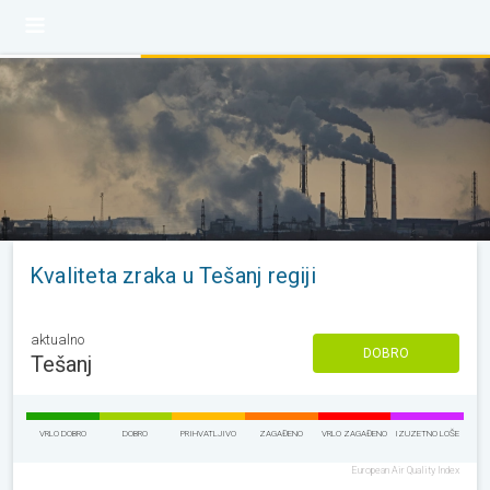
Kvaliteta zraka u Tešanj regiji
aktualno
DOBRO
Tešanj
VRLO DOBRO
DOBRO
PRIHVATLJIVO
ZAGAĐENO
VRLO ZAGAĐENO
IZUZETNO LOŠE
European Air Quality Index