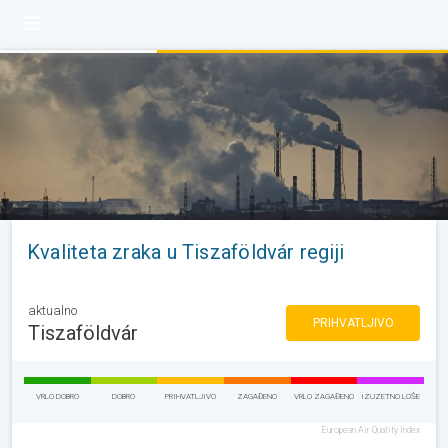
Kvaliteta zraka u Tiszaföldvár regiji
aktualno
PRIHVATLJIVO
Tiszaföldvár
VRLO DOBRO
DOBRO
PRIHVATLJIVO
ZAGAĐENO
VRLO ZAGAĐENO
IZUZETNO LOŠE
European Air Quality Index