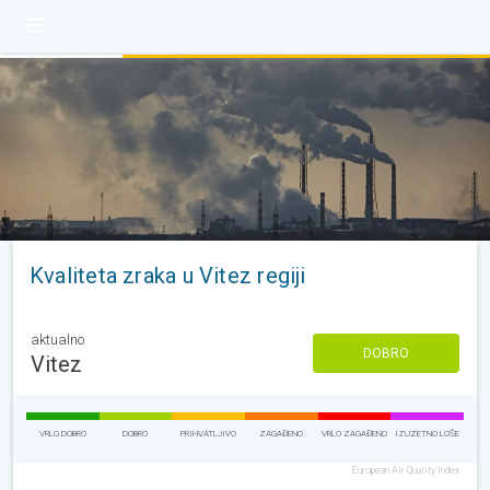
Kvaliteta zraka u Vitez regiji
aktualno
DOBRO
Vitez
VRLO DOBRO
DOBRO
PRIHVATLJIVO
ZAGAĐENO
VRLO ZAGAĐENO
IZUZETNO LOŠE
European Air Quality Index