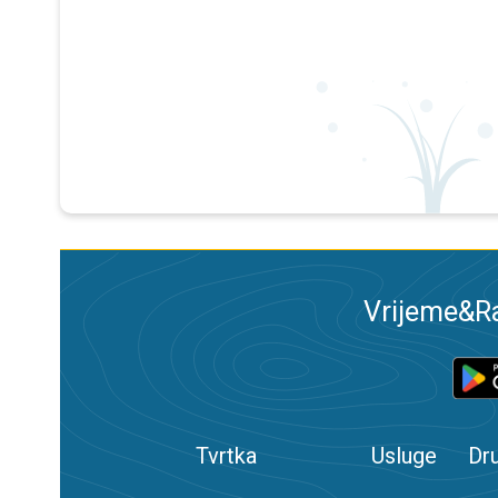
Vrijeme&Ra
Tvrtka
Usluge
Dr