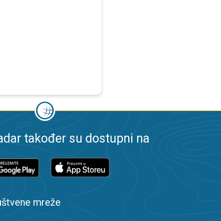
dar također su dostupni na
uštvene mreže