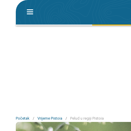
Početak
/
Vrijeme Pistoia
/
Pelud u regiji Pistoia