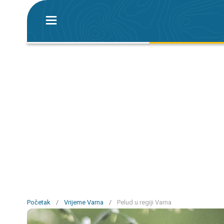
Početak
/
Vrijeme Varna
/
Pelud u regiji Varna