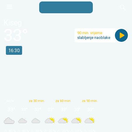
Kiseg
33
°
90 min. vrijeme
slabljenje naoblake
16:30
sada
za 30 min.
za 60 min.
za 90 min.
33
°
33
°
33
°
33
°
33
°
33
°
33
°
 40 % 
 40 % 
 30 % 
 20 % 
 20 % 
 10 % 
 10 % 