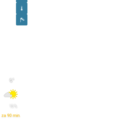
6
°
 10 % 
za 90 min.