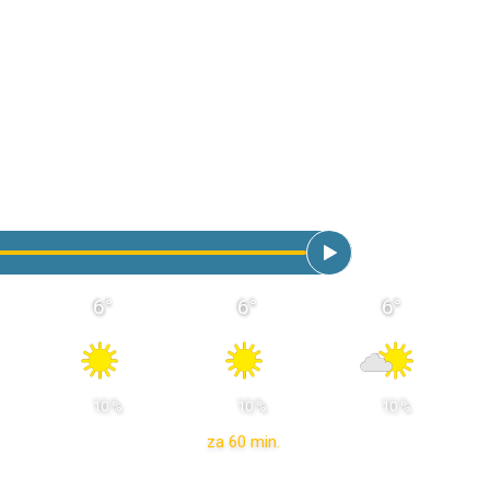
6
°
6
°
6
°
 10 % 
 10 % 
 10 % 
za 60 min.