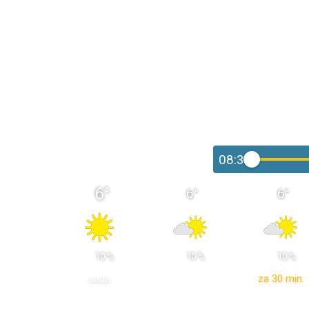
08:30
6
°
6
°
6
°
 10 % 
 10 % 
 10 % 
sada
za 30 min.