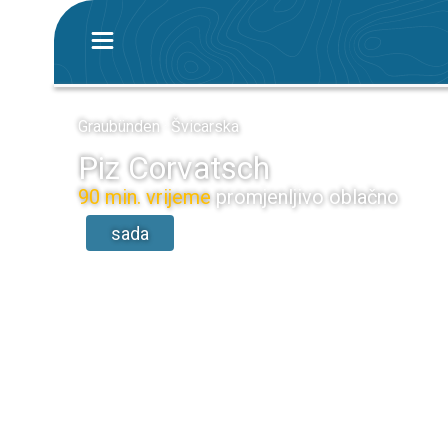
Graubünden · Švicarska
Piz Corvatsch
90 min. vrijeme
promjenljivo oblačno
sada