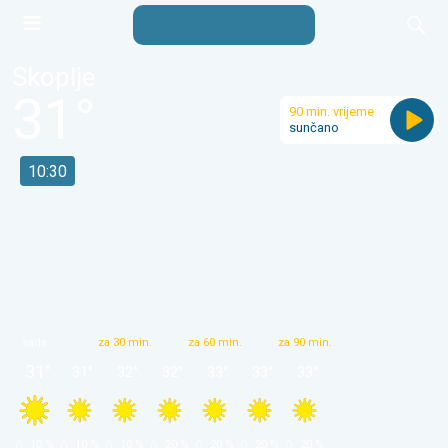
Skoplje
31
°
90 min. vrijeme
sunčano
10:30
sada
za 30 min.
za 60 min.
za 90 min.
31
°
31
°
32
°
32
°
33
°
33
°
33
°
 10 % 
 10 % 
 10 % 
 20 % 
 20 % 
 20 % 
 20 % 