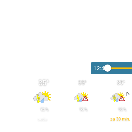
12:45
35
°
35
°
35
°
 80 % 
 90 % 
 95 % 
sada
za 30 min.