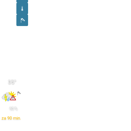
35
°
 60 % 
za 90 min.