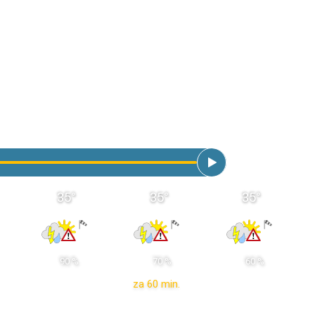
35
°
35
°
35
°
 90 % 
 70 % 
 60 % 
za 60 min.