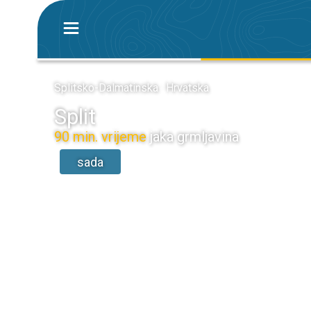
Splitsko-Dalmatinska · Hrvatska
Split
90 min. vrijeme
jaka grmljavina
sada