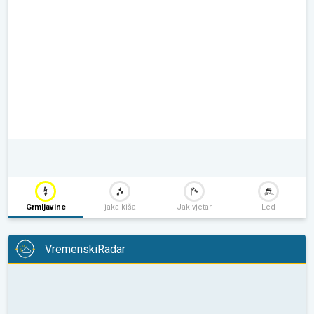
Grmljavine
jaka kiša
Jak vjetar
Led
VremenskiRadar