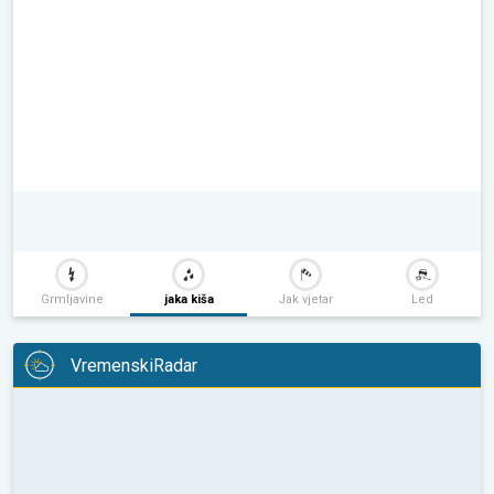
Grmljavine
jaka kiša
Jak vjetar
Led
VremenskiRadar