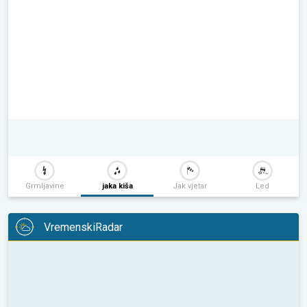
Grmljavine
jaka kiša
Jak vjetar
Led
VremenskiRadar