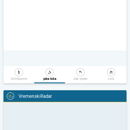
Grmljavine
jaka kiša
Jak vjetar
Led
VremenskiRadar