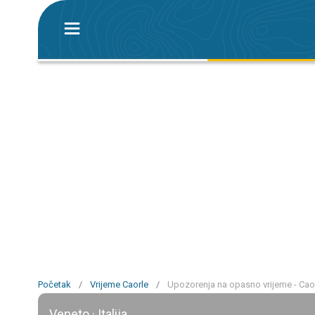
Početak
/
Vrijeme Caorle
/
Upozorenja na opasno vrijeme - Cao
Veneto · Italija