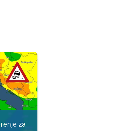
ijeme. Obavijest za vaše mjesto. . .
renje za