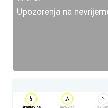
Upozorenja na nevrijem
Grmljavine
jaka kiša
Jak vje