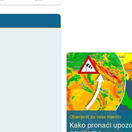
Kako pronaći upozorenje za nevr
Obavijest za vaše mjesto
Kako pronaći upozo