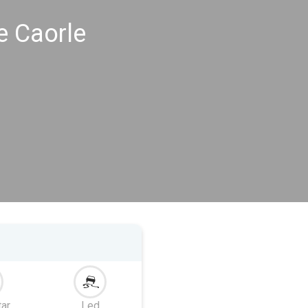
e Caorle
tar
Led