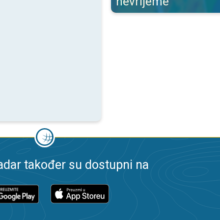
nevrijeme
dar također su dostupni na