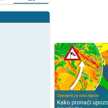
Kako pronaći upozorenje za nevr
Obavijest za vaše mjesto
Kako pronaći upozo