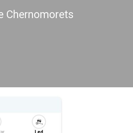
me Chernomorets
tar
Led