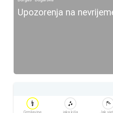
Upozorenja na nevrije
Grmljavine
jaka kiša
Jak vje