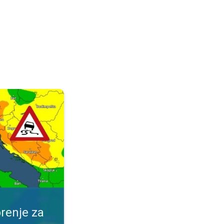
ijeme. Obavijest za vaše mjesto. . .
renje za