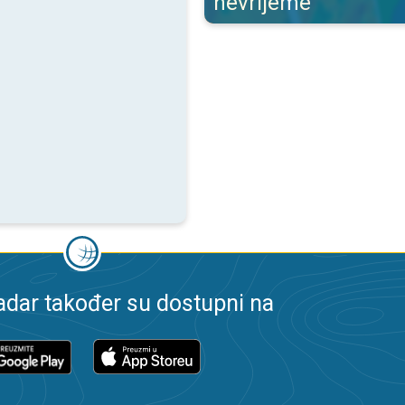
nevrijeme
dar također su dostupni na