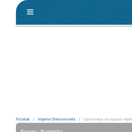
Početak
/
Vrijeme Chernomorets
/
Upozorenja na opasno vrije
Burgas · Bugarska