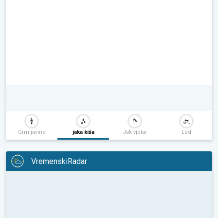
Grmljavine
jaka kiša
Jak vjetar
Led
VremenskiRadar