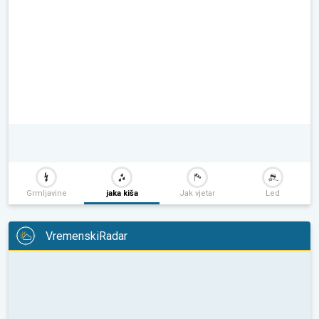
Grmljavine
jaka kiša
Jak vjetar
Led
VremenskiRadar