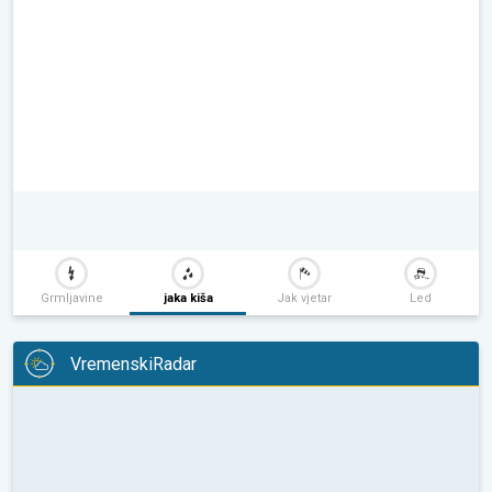
Grmljavine
jaka kiša
Jak vjetar
Led
VremenskiRadar