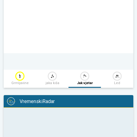
Grmljavine
jaka kiša
Jak vjetar
Led
VremenskiRadar