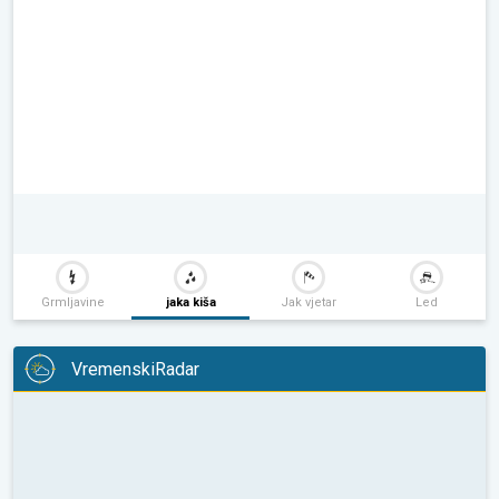
Grmljavine
jaka kiša
Jak vjetar
Led
VremenskiRadar