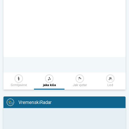
Grmljavine
jaka kiša
Jak vjetar
Led
VremenskiRadar