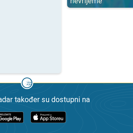
nevrijeme
dar također su dostupni na