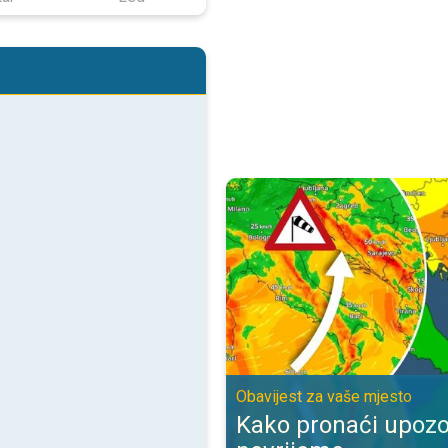
Kako pronaći upozorenje za nevr
Obavijest za vaše mjesto
Kako pronaći upozo