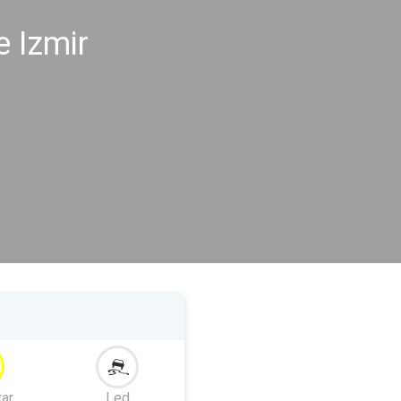
e Izmir
tar
Led