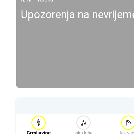
Upozorenja na nevrijem
Grmljavine
jaka kiša
Jak vje