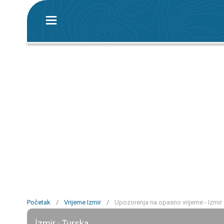
Početak
/
Vrijeme Izmir
/
Upozorenja na opasno vrijeme - Izmir
İzmir · Turska