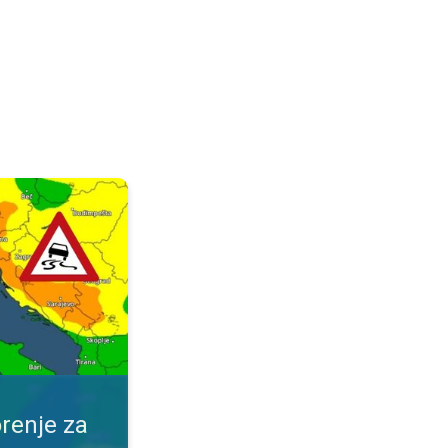
ijeme. Obavijest za vaše mjesto. . .
renje za