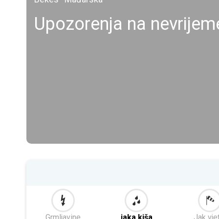
Upozorenja na nevrije
Grmljavine
jaka kiša
Jak vje