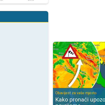
Kako pronaći upozorenje za nevr
Obavijest za vaše mjesto
Kako pronaći upozo