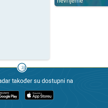
nevrijeme
dar također su dostupni na