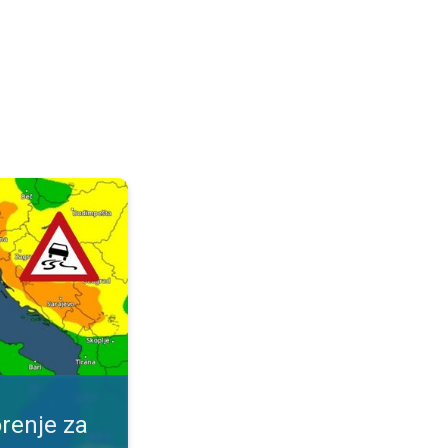
ijeme. Obavijest za vaše mjesto. . .
renje za