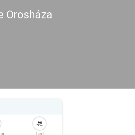
me Orosháza
tar
Led