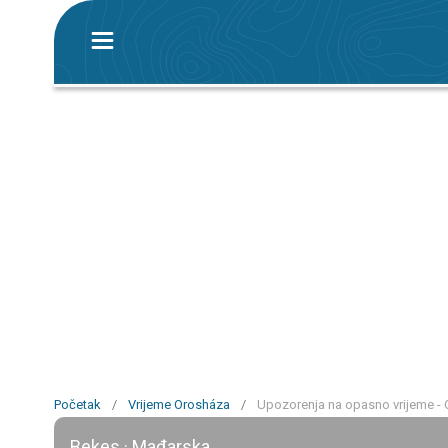
Početak
/
Vrijeme Orosháza
/
Upozorenja na opasno vrijeme -
Bekes · Mađarska