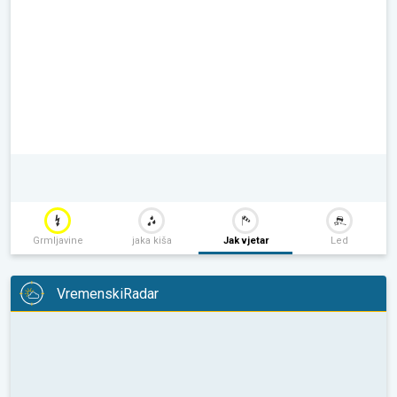
Grmljavine
jaka kiša
Jak vjetar
Led
VremenskiRadar