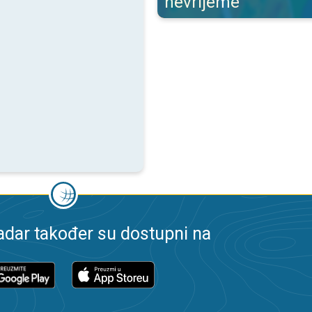
nevrijeme
dar također su dostupni na