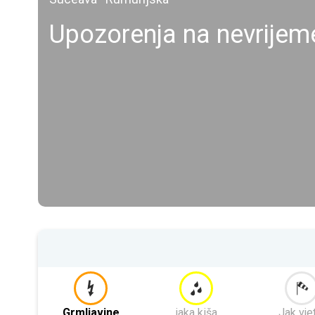
Upozorenja na nevrije
Grmljavine
jaka kiša
Jak vje