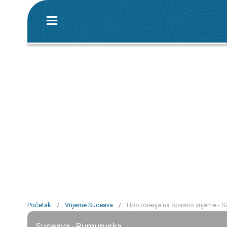
Početak
/
Vrijeme Suceava
/
Upozorenja na opasno vrijeme - 
Suceava · Rumunjska