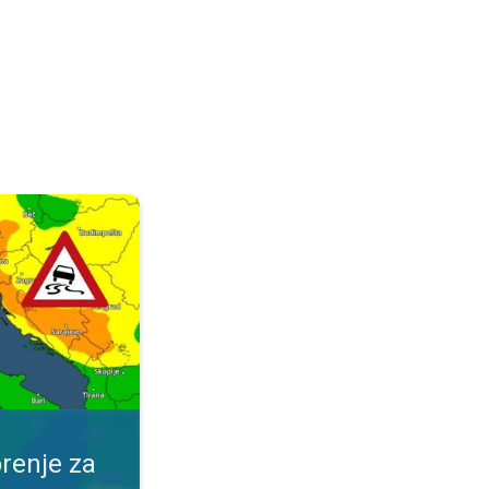
ijeme. Obavijest za vaše mjesto. . .
renje za