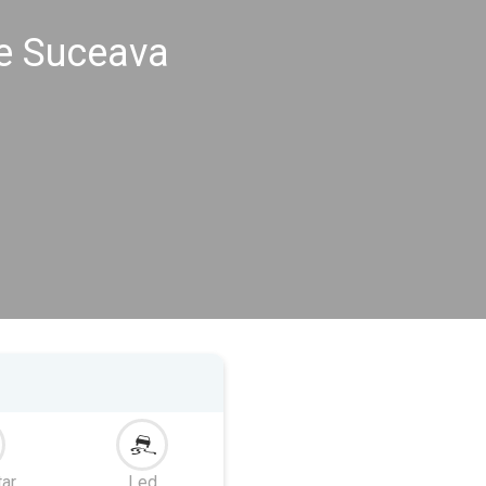
me Suceava
tar
Led