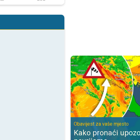
Kako pronaći upozorenje za nevr
Obavijest za vaše mjesto
Kako pronaći upozo