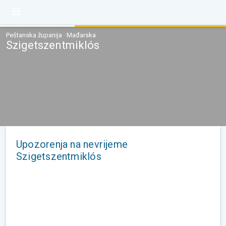
Peštanska županija · Mađarska
Szigetszentmiklós
Upozorenja na nevrijeme
Szigetszentmiklós