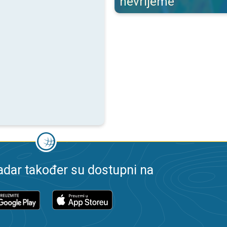
nevrijeme
dar također su dostupni na