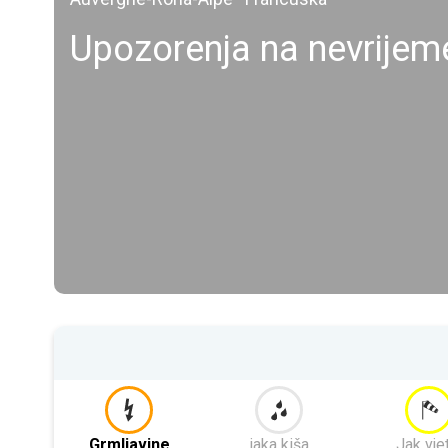
Upozorenja na nevrijem
Grmljavine
jaka kiša
Jak vje