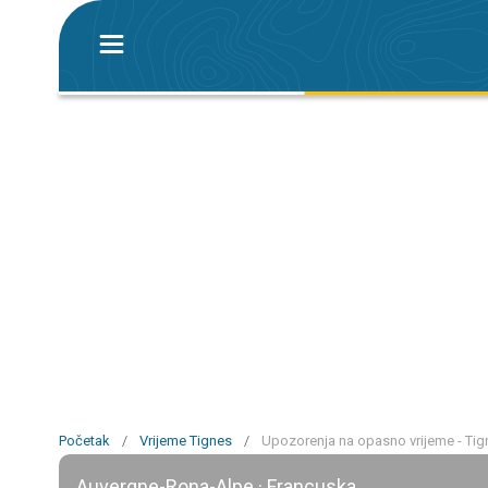
Početak
/
Vrijeme Tignes
/
Upozorenja na opasno vrijeme - Tig
Auvergne-Rona-Alpe · Francuska