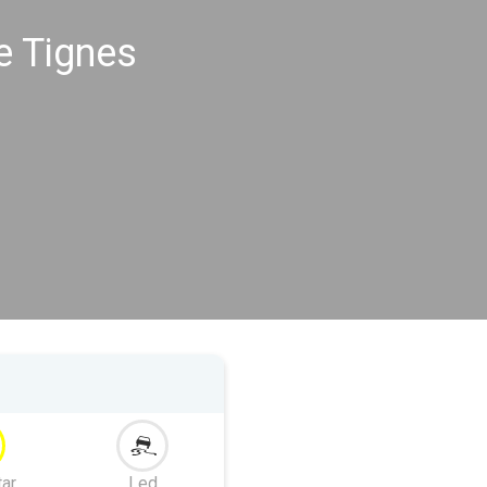
e Tignes
tar
Led