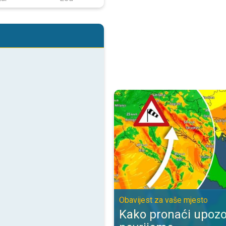
Kako pronaći upozorenje za nevr
Obavijest za vaše mjesto
Kako pronaći upozo