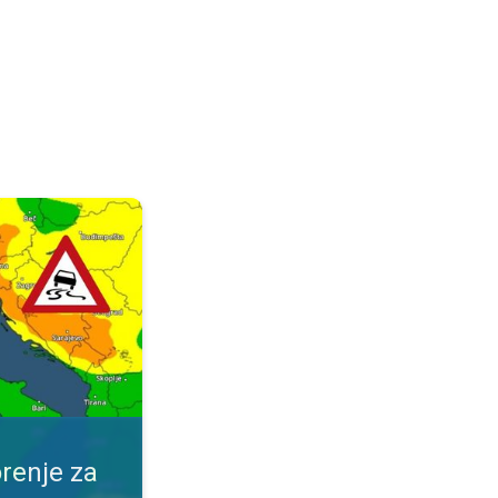
ijeme. Obavijest za vaše mjesto. . .
renje za