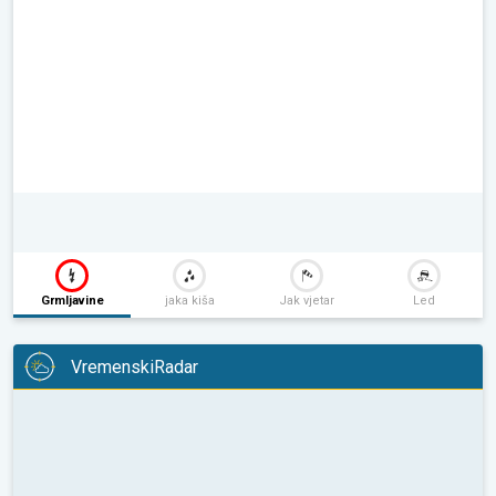
Grmljavine
jaka kiša
Jak vjetar
Led
VremenskiRadar