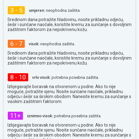
3 - 5
umjeren:
neophodna zaštita.
Sredinom dana potražite hladovinu, nosite prikladnu odjeću,
šešir i sunčane naočale, koristite kremu za sunčanje s dovoljnim
zaštitnim faktorom za nepokrivenu kožu.
6 - 7
visok:
neophodna zaštita.
Sredinom dana potražite hladovinu, nosite prikladnu odjeću,
šešir i sunčane naočale, koristite kremu za sunčanje s dovoljnim
zaštitnim faktorom za nepokrivenu kožu.
8 - 10
vrlo visok:
potrebna posebna zaštita.
Izbjegavajte boravak na otvorenom u podne. Ako to nije
moguće, potražite sjenu. Nosite sunčane naočale, prikladnu
odjeću i šešir sa širokim obodom. Nanesite kremu za sunčanje s
visokim zaštitnim faktorom.
11+
iznimno visok:
potrebna posebna zaštita.
Izbjegavajte boravak na otvorenom u podne. Ako to nije
moguće, potražite sjenu. Nosite sunčane naočale, prikladnu
odjeću i šešir sa širokim obodom. Nanesite kremu za sunčanje s