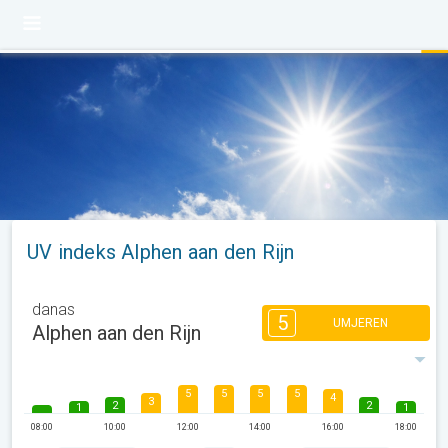
UV indeks Alphen aan den Rijn
danas
5
UMJEREN
Alphen aan den Rijn
5
5
5
5
4
3
2
2
1
1
08:00
10:00
12:00
14:00
16:00
18:00