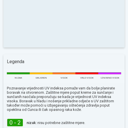
Legenda
NIZAK
UMJEREN
VISOK
VRLO VISOK
IZNIMNO VISOK
Poznavanje vrijednosti UV indeksa pomaže vam da bolje planirate
boravak na otvorenom. Zaštitne mjere poput kreme za sunčanje i
sunčanih naočala preporučuju se kada je vrijednost UV indeksa
visoka. Boravak u hladu i nošenje prikladne odjeće s UV zaštitom
također može pomoći u izbjegavanju oštećenja zdravlja poput
opeklina od Сunca ili čak opasnog raka kože.
0 - 2
nizak:
nisu potrebne zaštitne mjere.