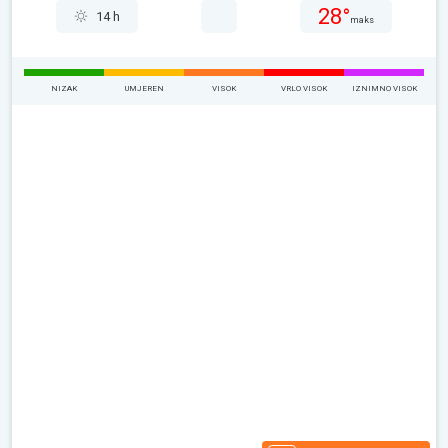
28°
14 h
maks
NIZAK
UMJEREN
VISOK
VRLO VISOK
IZNIMNO VISOK