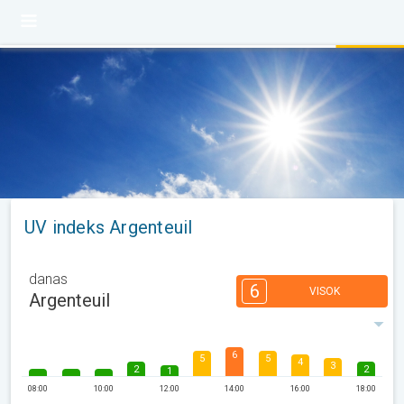
UV indeks Argenteuil
danas
6
VISOK
Argenteuil
6
5
5
4
3
2
2
1
08:00
10:00
12:00
14:00
16:00
18:00