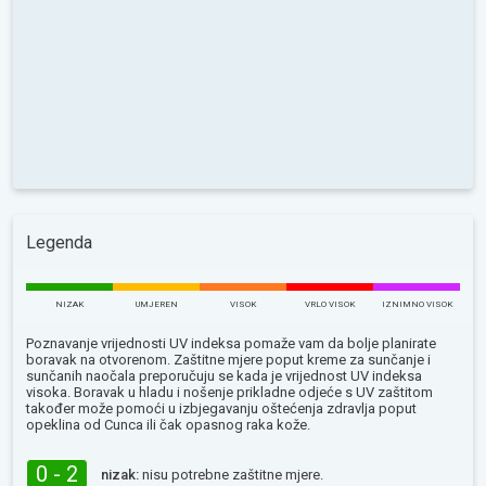
Legenda
NIZAK
UMJEREN
VISOK
VRLO VISOK
IZNIMNO VISOK
Poznavanje vrijednosti UV indeksa pomaže vam da bolje planirate
boravak na otvorenom. Zaštitne mjere poput kreme za sunčanje i
sunčanih naočala preporučuju se kada je vrijednost UV indeksa
visoka. Boravak u hladu i nošenje prikladne odjeće s UV zaštitom
također može pomoći u izbjegavanju oštećenja zdravlja poput
opeklina od Сunca ili čak opasnog raka kože.
0 - 2
nizak:
nisu potrebne zaštitne mjere.