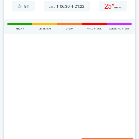
25°
8 h
06:30
21:22
maks
NIZAK
UMJEREN
VISOK
VRLO VISOK
IZNIMNO VISOK