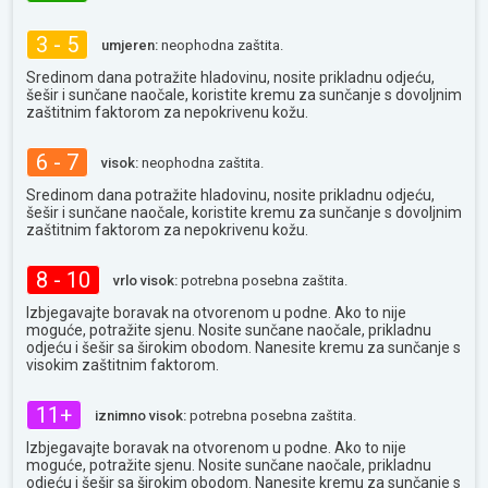
3 - 5
umjeren:
neophodna zaštita.
Sredinom dana potražite hladovinu, nosite prikladnu odjeću,
šešir i sunčane naočale, koristite kremu za sunčanje s dovoljnim
zaštitnim faktorom za nepokrivenu kožu.
6 - 7
visok:
neophodna zaštita.
Sredinom dana potražite hladovinu, nosite prikladnu odjeću,
šešir i sunčane naočale, koristite kremu za sunčanje s dovoljnim
zaštitnim faktorom za nepokrivenu kožu.
8 - 10
vrlo visok:
potrebna posebna zaštita.
Izbjegavajte boravak na otvorenom u podne. Ako to nije
moguće, potražite sjenu. Nosite sunčane naočale, prikladnu
odjeću i šešir sa širokim obodom. Nanesite kremu za sunčanje s
visokim zaštitnim faktorom.
11+
iznimno visok:
potrebna posebna zaštita.
Izbjegavajte boravak na otvorenom u podne. Ako to nije
moguće, potražite sjenu. Nosite sunčane naočale, prikladnu
odjeću i šešir sa širokim obodom. Nanesite kremu za sunčanje s