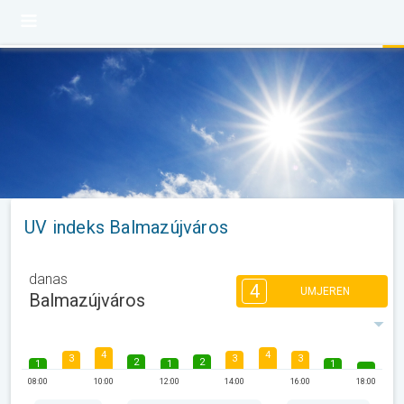
UV indeks Balmazújváros
danas
4
UMJEREN
Balmazújváros
4
4
3
3
3
2
2
1
1
1
08:00
10:00
12:00
14:00
16:00
18:00