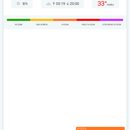
33°
8 h
05:19
20:00
maks
NIZAK
UMJEREN
VISOK
VRLO VISOK
IZNIMNO VISOK