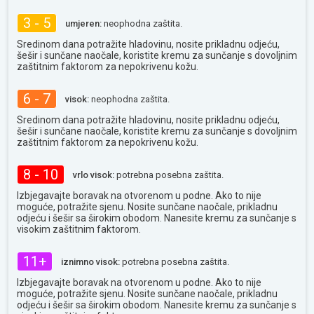
3 - 5
umjeren:
neophodna zaštita.
Sredinom dana potražite hladovinu, nosite prikladnu odjeću,
šešir i sunčane naočale, koristite kremu za sunčanje s dovoljnim
zaštitnim faktorom za nepokrivenu kožu.
6 - 7
visok:
neophodna zaštita.
Sredinom dana potražite hladovinu, nosite prikladnu odjeću,
šešir i sunčane naočale, koristite kremu za sunčanje s dovoljnim
zaštitnim faktorom za nepokrivenu kožu.
8 - 10
vrlo visok:
potrebna posebna zaštita.
Izbjegavajte boravak na otvorenom u podne. Ako to nije
moguće, potražite sjenu. Nosite sunčane naočale, prikladnu
odjeću i šešir sa širokim obodom. Nanesite kremu za sunčanje s
visokim zaštitnim faktorom.
11+
iznimno visok:
potrebna posebna zaštita.
Izbjegavajte boravak na otvorenom u podne. Ako to nije
moguće, potražite sjenu. Nosite sunčane naočale, prikladnu
odjeću i šešir sa širokim obodom. Nanesite kremu za sunčanje s