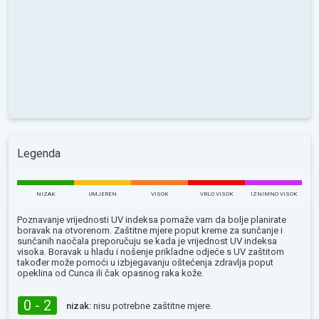
Legenda
NIZAK
UMJEREN
VISOK
VRLO VISOK
IZNIMNO VISOK
Poznavanje vrijednosti UV indeksa pomaže vam da bolje planirate
boravak na otvorenom. Zaštitne mjere poput kreme za sunčanje i
sunčanih naočala preporučuju se kada je vrijednost UV indeksa
visoka. Boravak u hladu i nošenje prikladne odjeće s UV zaštitom
također može pomoći u izbjegavanju oštećenja zdravlja poput
opeklina od Сunca ili čak opasnog raka kože.
0 - 2
nizak:
nisu potrebne zaštitne mjere.