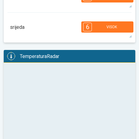
08:00
10:00
12:00
14:00
16:00
18:00
33°
13 h
06:40
21:17
maks
7
6
6
5
5
4
3
2
2
1
6
srijeda
VISOK
08:00
10:00
12:00
14:00
16:00
18:00
33°
14 h
06:41
21:15
maks
6
6
6
5
5
5
3
3
2
2
1
TemperaturaRadar
08:00
10:00
12:00
14:00
16:00
18:00
35°
13 h
06:43
21:13
maks