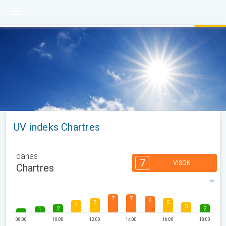
UV indeks Chartres
danas
7
VISOK
Chartres
7
7
6
5
5
4
3
2
2
1
08:00
10:00
12:00
14:00
16:00
18:00