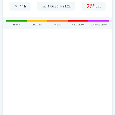
26°
14 h
06:36
21:22
maks
NIZAK
UMJEREN
VISOK
VRLO VISOK
IZNIMNO VISOK