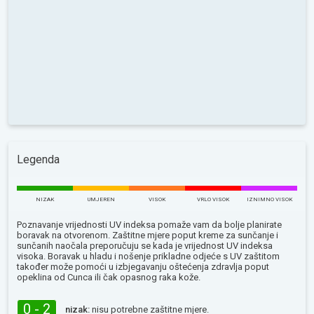
Legenda
NIZAK
UMJEREN
VISOK
VRLO VISOK
IZNIMNO VISOK
Poznavanje vrijednosti UV indeksa pomaže vam da bolje planirate
boravak na otvorenom. Zaštitne mjere poput kreme za sunčanje i
sunčanih naočala preporučuju se kada je vrijednost UV indeksa
visoka. Boravak u hladu i nošenje prikladne odjeće s UV zaštitom
također može pomoći u izbjegavanju oštećenja zdravlja poput
opeklina od Сunca ili čak opasnog raka kože.
0 - 2
nizak:
nisu potrebne zaštitne mjere.