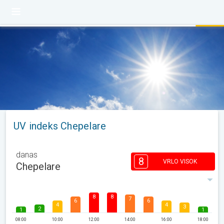
UV indeks Chepelare
danas
8
VRLO VISOK
Chepelare
8
8
7
6
6
4
4
3
2
1
1
08:00
10:00
12:00
14:00
16:00
18:00