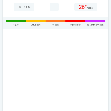
26°
11 h
maks
NIZAK
UMJEREN
VISOK
VRLO VISOK
IZNIMNO VISOK