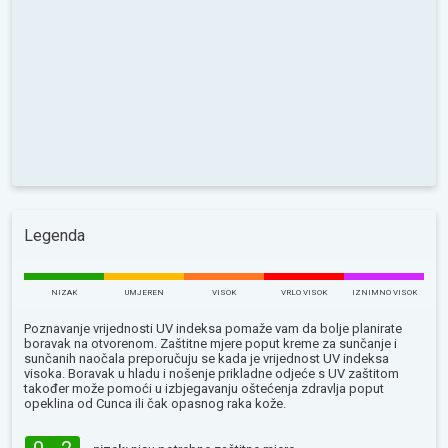
Legenda
NIZAK
UMJEREN
VISOK
VRLO VISOK
IZNIMNO VISOK
Poznavanje vrijednosti UV indeksa pomaže vam da bolje planirate
boravak na otvorenom. Zaštitne mjere poput kreme za sunčanje i
sunčanih naočala preporučuju se kada je vrijednost UV indeksa
visoka. Boravak u hladu i nošenje prikladne odjeće s UV zaštitom
također može pomoći u izbjegavanju oštećenja zdravlja poput
opeklina od Сunca ili čak opasnog raka kože.