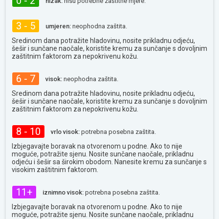
0 - 2
nizak:
nisu potrebne zaštitne mjere.
3 - 5
umjeren:
neophodna zaštita.
Sredinom dana potražite hladovinu, nosite prikladnu odjeću,
šešir i sunčane naočale, koristite kremu za sunčanje s dovoljnim
zaštitnim faktorom za nepokrivenu kožu.
6 - 7
visok:
neophodna zaštita.
Sredinom dana potražite hladovinu, nosite prikladnu odjeću,
šešir i sunčane naočale, koristite kremu za sunčanje s dovoljnim
zaštitnim faktorom za nepokrivenu kožu.
8 - 10
vrlo visok:
potrebna posebna zaštita.
Izbjegavajte boravak na otvorenom u podne. Ako to nije
moguće, potražite sjenu. Nosite sunčane naočale, prikladnu
odjeću i šešir sa širokim obodom. Nanesite kremu za sunčanje s
visokim zaštitnim faktorom.
11+
iznimno visok:
potrebna posebna zaštita.
Izbjegavajte boravak na otvorenom u podne. Ako to nije
moguće, potražite sjenu. Nosite sunčane naočale, prikladnu