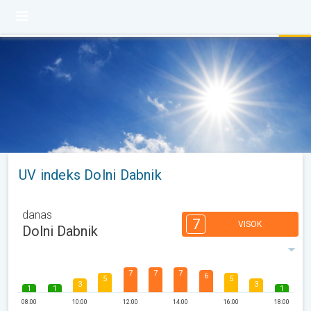
UV indeks Dolni Dabnik
danas
7
VISOK
Dolni Dabnik
7
7
7
6
5
5
3
3
1
1
1
08:00
10:00
12:00
14:00
16:00
18:00