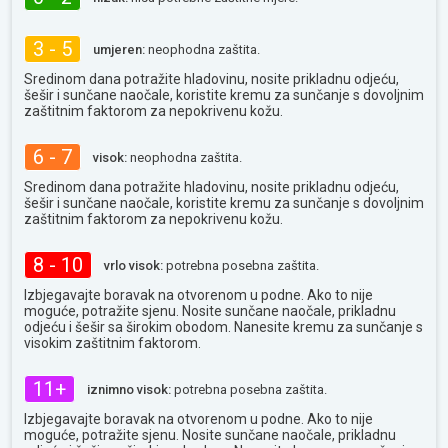
3 - 5
umjeren:
neophodna zaštita.
Sredinom dana potražite hladovinu, nosite prikladnu odjeću,
šešir i sunčane naočale, koristite kremu za sunčanje s dovoljnim
zaštitnim faktorom za nepokrivenu kožu.
6 - 7
visok:
neophodna zaštita.
Sredinom dana potražite hladovinu, nosite prikladnu odjeću,
šešir i sunčane naočale, koristite kremu za sunčanje s dovoljnim
zaštitnim faktorom za nepokrivenu kožu.
8 - 10
vrlo visok:
potrebna posebna zaštita.
Izbjegavajte boravak na otvorenom u podne. Ako to nije
moguće, potražite sjenu. Nosite sunčane naočale, prikladnu
odjeću i šešir sa širokim obodom. Nanesite kremu za sunčanje s
visokim zaštitnim faktorom.
11+
iznimno visok:
potrebna posebna zaštita.
Izbjegavajte boravak na otvorenom u podne. Ako to nije
moguće, potražite sjenu. Nosite sunčane naočale, prikladnu