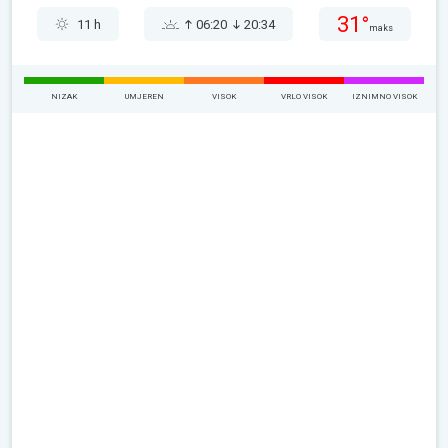
31°
11 h
06:20
20:34
maks
NIZAK
UMJEREN
VISOK
VRLO VISOK
IZNIMNO VISOK