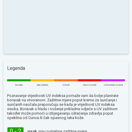
Legenda
NIZAK
UMJEREN
VISOK
VRLO VISOK
IZNIMNO VISOK
Poznavanje vrijednosti UV indeksa pomaže vam da bolje planirate
boravak na otvorenom. Zaštitne mjere poput kreme za sunčanje i
sunčanih naočala preporučuju se kada je vrijednost UV indeksa
visoka. Boravak u hladu i nošenje prikladne odjeće s UV zaštitom
također može pomoći u izbjegavanju oštećenja zdravlja poput
opeklina od Сunca ili čak opasnog raka kože.
0 - 2
nizak:
nisu potrebne zaštitne mjere.