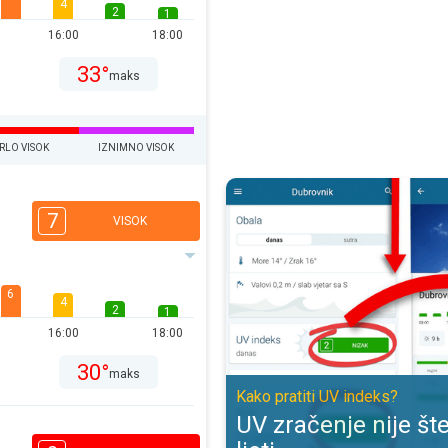
4
2
1
16:00
18:00
33°
maks
RLO VISOK
IZNIMNO VISOK
UV zračenje nije štetno samo ljeti
7
VISOK
6
4
2
1
16:00
18:00
30°
maks
Kako pratiti UV indeks?
UV zračenje nije š