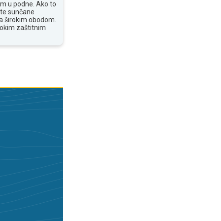
om u podne. Ako to
ite sunčane
 sa širokim obodom.
sokim zaštitnim