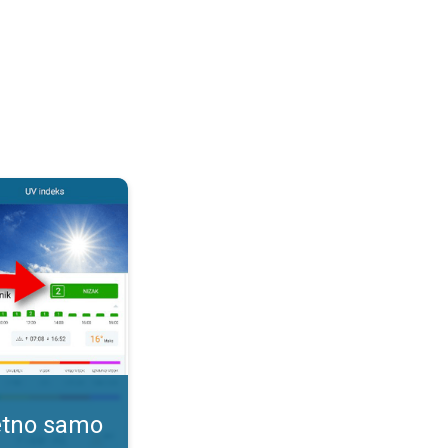
. Kako pratiti UV indeks?. . .
tetno samo