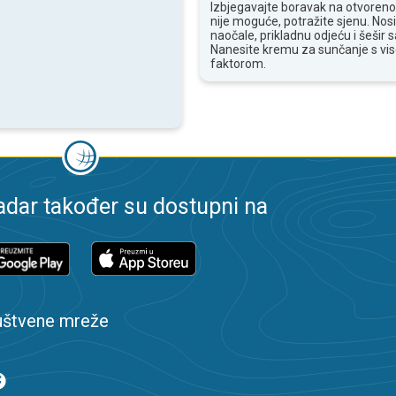
Izbjegavajte boravak na otvoren
nije moguće, potražite sjenu. Nos
naočale, prikladnu odjeću i šešir
Nanesite kremu za sunčanje s vi
faktorom.
dar također su dostupni na
uštvene mreže