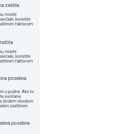
 zaštita.
u, nosite
aočale, koristite
aštitnim faktorom
aštita.
u, nosite
aočale, koristite
aštitnim faktorom
bna posebna
om u podne. Ako to
ite sunčane
 sa širokim obodom.
sokim zaštitnim
rebna posebna