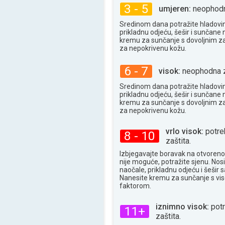
31°
3 - 5
maks
umjeren:
neophodna
Sredinom dana potražite hladovin
prikladnu odjeću, šešir i sunčane n
kremu za sunčanje s dovoljnim z
za nepokrivenu kožu.
6 - 7
visok:
neophodna z
Sredinom dana potražite hladovin
prikladnu odjeću, šešir i sunčane n
kremu za sunčanje s dovoljnim z
za nepokrivenu kožu.
vrlo visok:
potre
8 - 10
zaštita.
Izbjegavajte boravak na otvoren
nije moguće, potražite sjenu. Nos
naočale, prikladnu odjeću i šešir
Nanesite kremu za sunčanje s vi
faktorom.
iznimno visok:
pot
11+
zaštita.