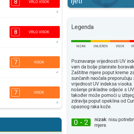
ljeti
8
VRLO VISOK
6
Legenda
4
2
1
8
VRLO VISOK
16:00
18:00
30°
NIZAK
UMJEREN
VISOK
V
maks
6
4
2
Poznavanje vrijednosti UV i
1
7
VISOK
vam da bolje planirate borava
16:00
18:00
Zaštitne mjere poput kreme za
33°
sunčanih naočala preporučuju 
maks
vrijednost UV indeksa visoka. 
5
4
nošenje prikladne odjeće s UV
2
1
7
VISOK
također može pomoći u izbjeg
16:00
18:00
zdravlja poput opeklina od Сun
33°
opasnog raka kože.
maks
5
4
nizak:
nisu potrebn
2
1
0 - 2
mjere.
16:00
18:00