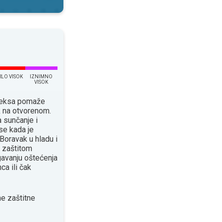
RLO VISOK
IZNIMNO
VISOK
ndeksa pomaže
k na otvorenom.
 sunčanje i
se kada je
Boravak u hladu i
 zaštitom
avanju oštećenja
ca ili čak
e zaštitne