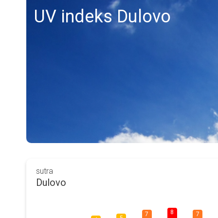
UV indeks Dulovo
sutra
Dulovo
8
7
7