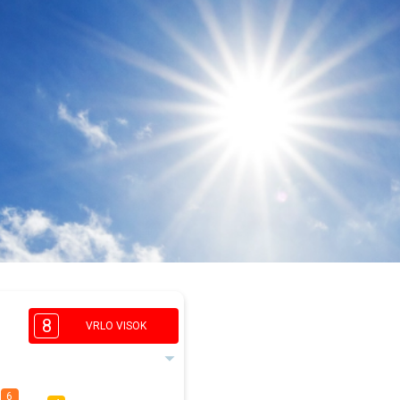
8
VRLO VISOK
6