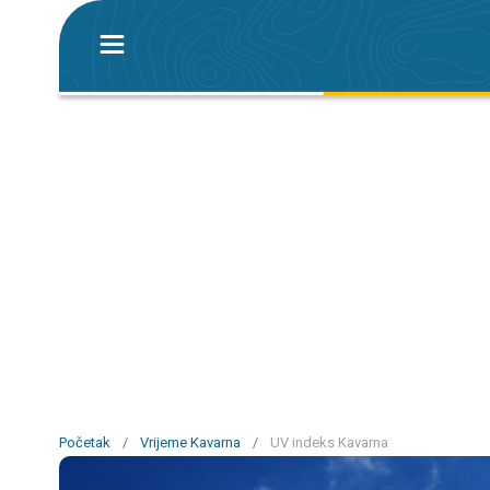
Početak
/
Vrijeme Kavarna
/
UV indeks Kavarna