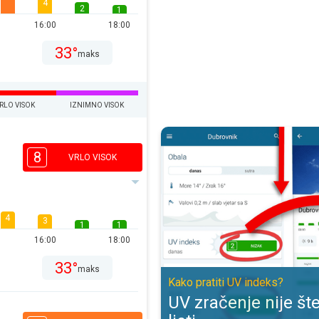
4
2
1
16:00
18:00
33°
maks
RLO VISOK
IZNIMNO VISOK
UV zračenje nije štetno samo ljeti
8
VRLO VISOK
4
3
1
1
16:00
18:00
33°
maks
Kako pratiti UV indeks?
UV zračenje nije š