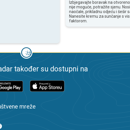
Izbjegavajte boravak na otvoren
nije moguće, potražite sjenu. Nos
naočale, prikladnu odjeću i šešir
Nanesite kremu za sunčanje s vi
faktorom.
dar također su dostupni na
uštvene mreže