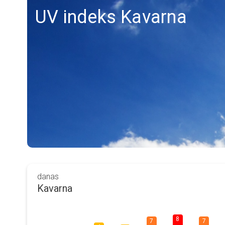
UV indeks Kavarna
danas
Kavarna
8
7
7