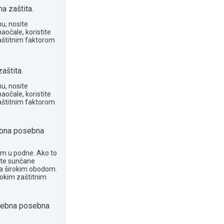
 zaštita.
u, nosite
aočale, koristite
aštitnim faktorom
aštita.
u, nosite
aočale, koristite
aštitnim faktorom
bna posebna
om u podne. Ako to
ite sunčane
 sa širokim obodom.
sokim zaštitnim
rebna posebna