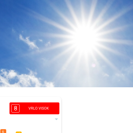
8
VRLO VISOK
6