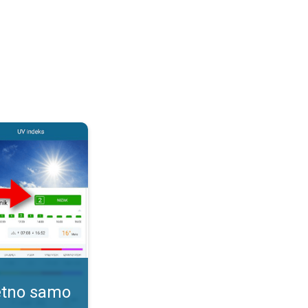
. Kako pratiti UV indeks?. . .
tetno samo