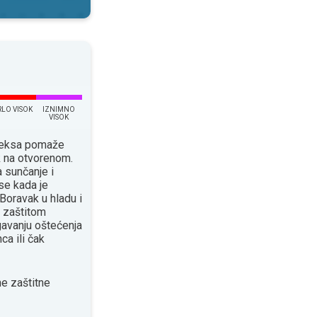
RLO VISOK
IZNIMNO
VISOK
ndeksa pomaže
k na otvorenom.
 sunčanje i
se kada je
Boravak u hladu i
 zaštitom
avanju oštećenja
ca ili čak
e zaštitne