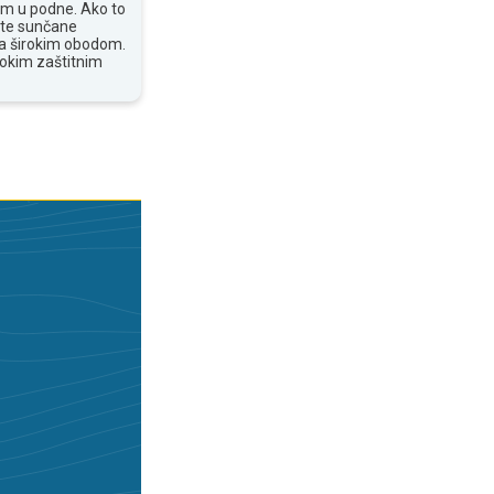
om u podne. Ako to
ite sunčane
 sa širokim obodom.
sokim zaštitnim