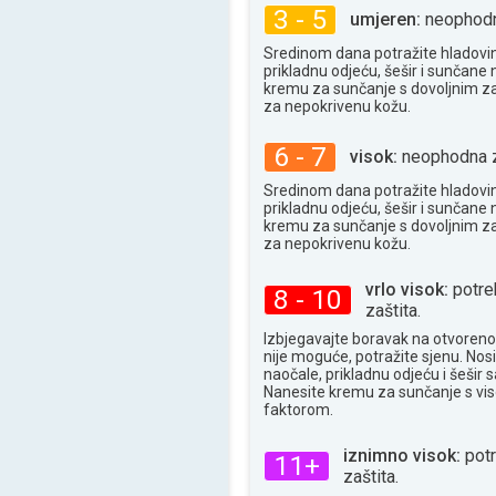
3 - 5
33°
umjeren:
neophodna
maks
Sredinom dana potražite hladovin
prikladnu odjeću, šešir i sunčane n
kremu za sunčanje s dovoljnim z
za nepokrivenu kožu.
6 - 7
visok:
neophodna z
Sredinom dana potražite hladovin
prikladnu odjeću, šešir i sunčane n
kremu za sunčanje s dovoljnim z
za nepokrivenu kožu.
vrlo visok:
potre
8 - 10
zaštita.
Izbjegavajte boravak na otvoren
nije moguće, potražite sjenu. Nos
naočale, prikladnu odjeću i šešir
Nanesite kremu za sunčanje s vi
faktorom.
iznimno visok:
pot
11+
zaštita.