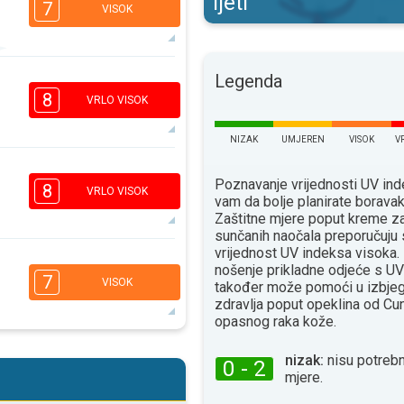
ljeti
7
VISOK
Legenda
5
4
2
1
8
VRLO VISOK
16:00
18:00
30°
NIZAK
UMJEREN
VISOK
V
maks
6
4
Poznavanje vrijednosti UV i
2
1
8
VRLO VISOK
vam da bolje planirate borava
16:00
18:00
Zaštitne mjere poput kreme za
sunčanih naočala preporučuju 
29°
maks
vrijednost UV indeksa visoka. 
6
nošenje prikladne odjeće s UV
4
2
1
7
VISOK
također može pomoći u izbjeg
16:00
18:00
zdravlja poput opeklina od Сun
opasnog raka kože.
32°
maks
5
4
nizak:
nisu potrebn
0 - 2
2
1
mjere.
16:00
18:00