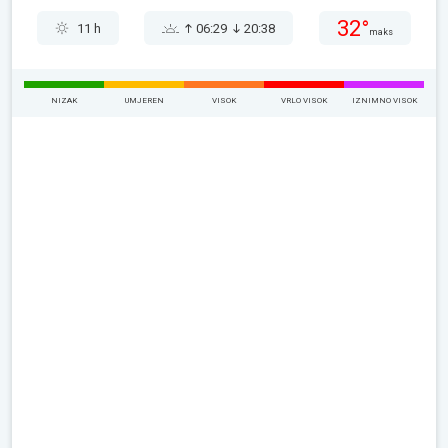
32°
11 h
06:29
20:38
maks
NIZAK
UMJEREN
VISOK
VRLO VISOK
IZNIMNO VISOK