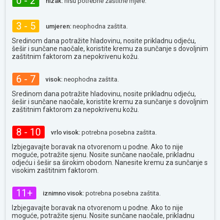
0 - 2
nizak:
nisu potrebne zaštitne mjere.
3 - 5
umjeren:
neophodna zaštita.
Sredinom dana potražite hladovinu, nosite prikladnu odjeću,
šešir i sunčane naočale, koristite kremu za sunčanje s dovoljnim
zaštitnim faktorom za nepokrivenu kožu.
6 - 7
visok:
neophodna zaštita.
Sredinom dana potražite hladovinu, nosite prikladnu odjeću,
šešir i sunčane naočale, koristite kremu za sunčanje s dovoljnim
zaštitnim faktorom za nepokrivenu kožu.
8 - 10
vrlo visok:
potrebna posebna zaštita.
Izbjegavajte boravak na otvorenom u podne. Ako to nije
moguće, potražite sjenu. Nosite sunčane naočale, prikladnu
odjeću i šešir sa širokim obodom. Nanesite kremu za sunčanje s
visokim zaštitnim faktorom.
11+
iznimno visok:
potrebna posebna zaštita.
Izbjegavajte boravak na otvorenom u podne. Ako to nije
moguće, potražite sjenu. Nosite sunčane naočale, prikladnu