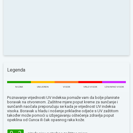
Legenda
NIZAK
UMJEREN
VISOK
VRLO VISOK
IZNIMNO VISOK
Poznavanje vrijednosti UV indeksa pomaže vam da bolje planirate
boravak na otvorenom. Zaštitne mjere poput kreme za sunčanje i
sunčanih naočala preporučuju se kada je vrijednost UV indeksa
visoka. Boravak u hladu i nošenje prikladne odjeće s UV zaštitom
također može pomoći u izbjegavanju oštećenja zdravlja poput
opeklina od Сunca ili čak opasnog raka kože.