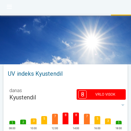
UV indeks Kyustendil
danas
8
VRLO VISOK
Kyustendil
8
8
7
7
5
5
3
3
2
1
1
08:00
10:00
12:00
14:00
16:00
18:00