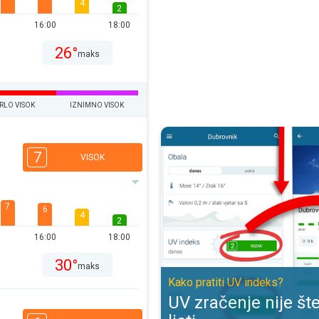
4
2
16:00
18:00
26°
maks
RLO VISOK
IZNIMNO VISOK
UV zračenje nije štetno samo ljeti
7
VISOK
7
6
4
2
16:00
18:00
30°
maks
Kako pratiti UV indeks?
UV zračenje nije š