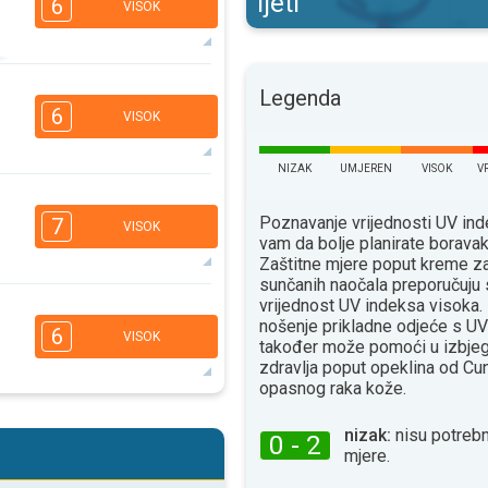
ljeti
6
VISOK
6
5
Legenda
3
2
6
VISOK
16:00
18:00
32°
maks
NIZAK
UMJEREN
VISOK
V
6
4
3
2
Poznavanje vrijednosti UV i
7
VISOK
16:00
18:00
vam da bolje planirate borava
Zaštitne mjere poput kreme za
28°
maks
sunčanih naočala preporučuju 
vrijednost UV indeksa visoka. 
6
5
4
nošenje prikladne odjeće s UV
2
6
VISOK
također može pomoći u izbjeg
16:00
18:00
zdravlja poput opeklina od Сun
31°
opasnog raka kože.
maks
6
5
4
2
nizak:
nisu potrebn
0 - 2
mjere.
16:00
18:00