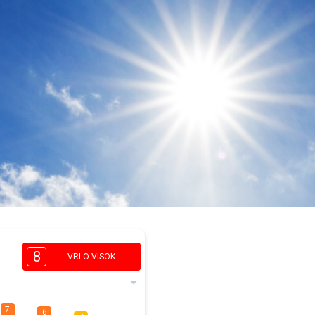
8
VRLO VISOK
7
6