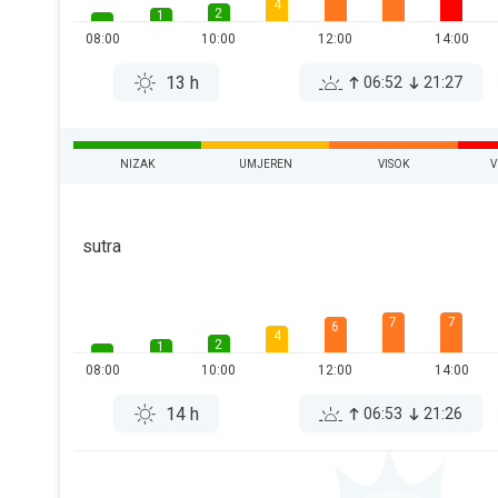
4
2
1
08:00
10:00
12:00
14:00
13 h
06:52
21:27
NIZAK
UMJEREN
VISOK
V
sutra
7
7
6
4
2
1
08:00
10:00
12:00
14:00
14 h
06:53
21:26