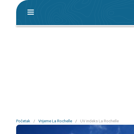
Početak
/
Vrijeme La Rochelle
/
UV indeks La Rochelle