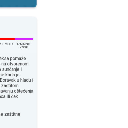
RLO VISOK
IZNIMNO
VISOK
ndeksa pomaže
k na otvorenom.
 sunčanje i
se kada je
Boravak u hladu i
 zaštitom
avanju oštećenja
ca ili čak
e zaštitne