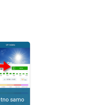
. Kako pratiti UV indeks?. . .
tetno samo