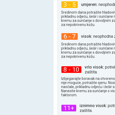
35°
maks
3 - 5
umjeren:
neophodna
Sredinom dana potražite hladovin
prikladnu odjeću, šešir i sunčane n
kremu za sunčanje s dovoljnim z
za nepokrivenu kožu.
6 - 7
visok:
neophodna z
Sredinom dana potražite hladovin
prikladnu odjeću, šešir i sunčane n
kremu za sunčanje s dovoljnim z
za nepokrivenu kožu.
vrlo visok:
potre
8 - 10
zaštita.
Izbjegavajte boravak na otvoren
nije moguće, potražite sjenu. Nos
naočale, prikladnu odjeću i šešir
Nanesite kremu za sunčanje s vi
faktorom.
iznimno visok:
pot
11+
zaštita.