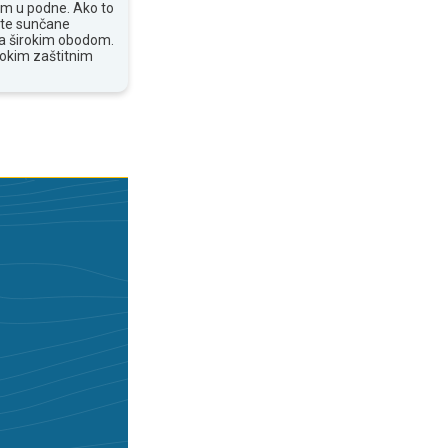
om u podne. Ako to
ite sunčane
 sa širokim obodom.
sokim zaštitnim