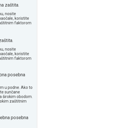
 zaštita.
u, nosite
aočale, koristite
aštitnim faktorom
aštita.
u, nosite
aočale, koristite
aštitnim faktorom
bna posebna
om u podne. Ako to
ite sunčane
 sa širokim obodom.
sokim zaštitnim
rebna posebna