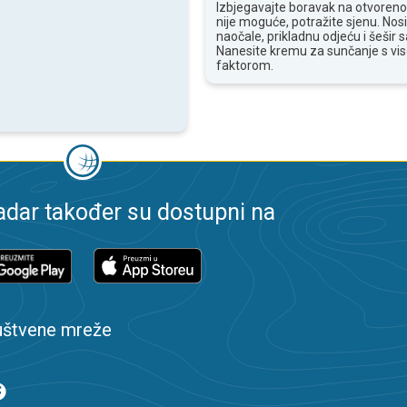
Izbjegavajte boravak na otvoren
nije moguće, potražite sjenu. Nos
naočale, prikladnu odjeću i šešir
Nanesite kremu za sunčanje s vi
faktorom.
dar također su dostupni na
uštvene mreže