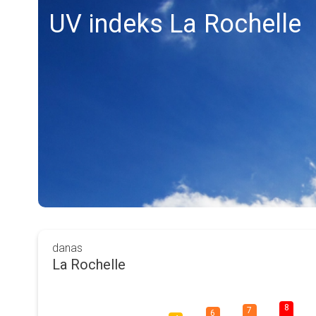
UV indeks La Rochelle
danas
La Rochelle
8
7
6