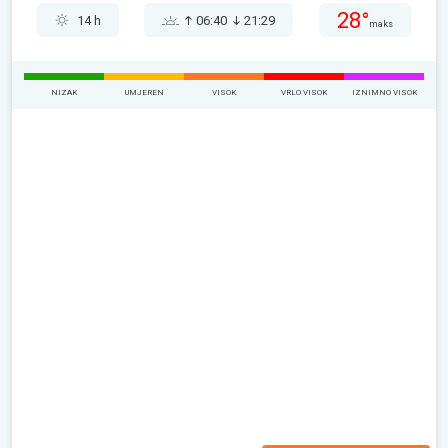
28°
14 h
06:40
21:29
maks
NIZAK
UMJEREN
VISOK
VRLO VISOK
IZNIMNO VISOK