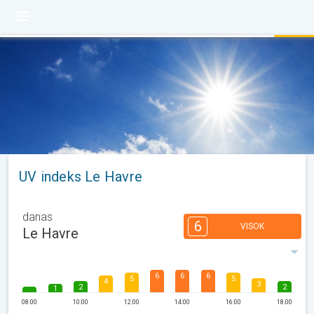
UV indeks Le Havre
danas
6
VISOK
Le Havre
6
6
6
5
5
4
3
2
2
1
08:00
10:00
12:00
14:00
16:00
18:00