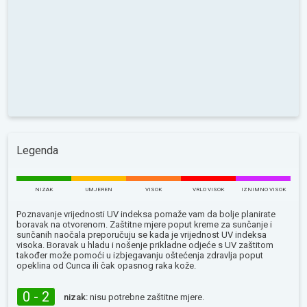
Legenda
NIZAK
UMJEREN
VISOK
VRLO VISOK
IZNIMNO VISOK
Poznavanje vrijednosti UV indeksa pomaže vam da bolje planirate
boravak na otvorenom. Zaštitne mjere poput kreme za sunčanje i
sunčanih naočala preporučuju se kada je vrijednost UV indeksa
visoka. Boravak u hladu i nošenje prikladne odjeće s UV zaštitom
također može pomoći u izbjegavanju oštećenja zdravlja poput
opeklina od Сunca ili čak opasnog raka kože.
0 - 2
nizak:
nisu potrebne zaštitne mjere.