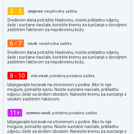
3 - 5
umjeren:
neophodna zaštita.
Sredinom dana potražite hladovinu, nosite prikladnu odjeću,
šešir i sunčane naočale, koristite kremu za sunčanje s dovoljnim
zaštitnim faktorom za nepokrivenu kožu.
6 - 7
visok:
neophodna zaštita.
Sredinom dana potražite hladovinu, nosite prikladnu odjeću,
šešir i sunčane naočale, koristite kremu za sunčanje s dovoljnim
zaštitnim faktorom za nepokrivenu kožu.
8 - 10
vrlo visok:
potrebna posebna zaštita.
Izbjegavajte boravak na otvorenom u podne. Ako to nije
moguće, potražite sjenu. Nosite sunčane naočale, prikladnu
odjeću i šešir sa širokim obodom. Nanesite kremu za sunčanje s
visokim zaštitnim faktorom.
11+
iznimno visok:
potrebna posebna zaštita.
Izbjegavajte boravak na otvorenom u podne. Ako to nije
moguće, potražite sjenu. Nosite sunčane naočale, prikladnu
odjeću i šešir sa širokim obodom. Nanesite kremu za sunčanje s